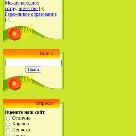
Международное
сотрудничество
[3]
Бережливое образование
[2]
Поиск
Опросы
Оцените наш сайт
Отлично
Хорошо
Неплохо
Плохо