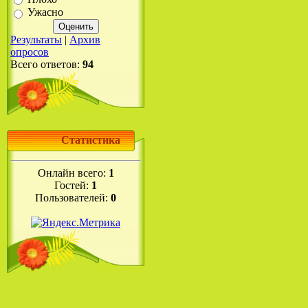
Ужасно
Результаты
|
Архив
опросов
Всего ответов:
94
Статистика
Онлайн всего:
1
Гостей:
1
Пользователей:
0