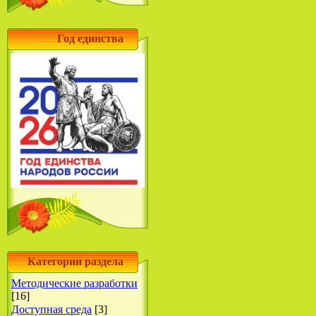
Год единства
Категории раздела
Методические разработки
[16]
Доступная среда
[3]