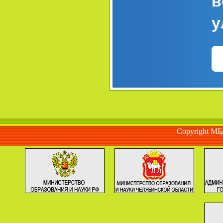
в
у
Copyright М