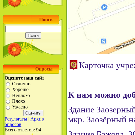
Поиск
Карточка учр
Опросы
Оцените наш сайт
Отлично
Хорошо
К нам можно доб
Неплохо
Плохо
Ужасно
Здание Заозерный
мкр. Заозёрный на
Результаты
|
Архив
опросов
Всего ответов:
94
Здание Бажова, 