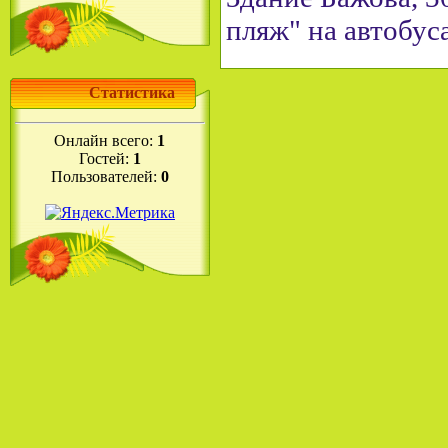
пляж" на автобуса
Статистика
Онлайн всего:
1
Гостей:
1
Пользователей:
0