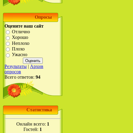
Опросы
Оцените наш сайт
Отлично
Хорошо
Неплохо
Плохо
Ужасно
Результаты
|
Архив
опросов
Всего ответов:
94
Статистика
Онлайн всего:
1
Гостей:
1