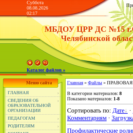
Суббота
Пр
08.08.2026
02:17
МБДОУ ЦРР ДС №15 г.
Челябинской облас
Каталог файлов »
Меню сайта
Главная
»
Файлы
» ПРАВОВА
ГЛАВНАЯ
В категории материалов
:
8
Показано материалов
:
1-8
СВЕДЕНИЯ ОБ
ОБРАЗОВАТЕЛЬНОЙ
Сортировать по
:
Дате
·
ОРГАНИЗАЦИИ
Комментариям
·
Загрузк
ПЕДАГОГАМ
РОДИТЕЛЯМ
Профилактические роли